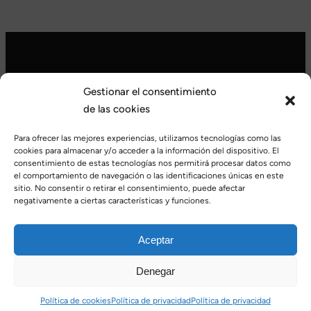
Gestionar el consentimiento
Search for an article
de las cookies
Para ofrecer las mejores experiencias, utilizamos tecnologías como las
Search
Search
cookies para almacenar y/o acceder a la información del dispositivo. El
consentimiento de estas tecnologías nos permitirá procesar datos como
el comportamiento de navegación o las identificaciones únicas en este
sitio. No consentir o retirar el consentimiento, puede afectar
negativamente a ciertas características y funciones.
Aceptar
https://www.facebook.com/profile.php?id=100063675845307
Instagram
Denegar
Copyright 2022 – Clínica Dental Nelken |
Política de privacidad
Política de cookies
Política de privacidad
Política de privacidad