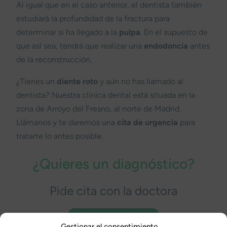
Al igual que en el caso anterior, el dentista también
estudiará la profundidad de la fractura para
determinar si ha llegado a la
pulpa
. En el supuesto de
que así sea, tendrá que realizar una
endodoncia
antes
de la reconstrucción.
¿Tienes un
diente roto
y aún no has llamado al
dentista? Nuestra clínica dental está situada en la
zona de Arroyo del Fresno, al norte de Madrid.
Llámanos y te daremos una
cita de urgencia
para
tratarte lo antes posible.
¿Quieres un diagnóstico?
Pide cita con la doctora
Llamar a la clínica
Gestionar el consentimiento